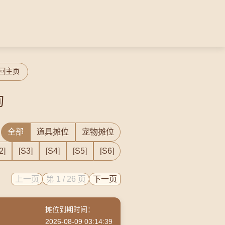
回主页
询
全部
道具摊位
宠物摊位
2]
[S3]
[S4]
[S5]
[S6]
上一页
第 1 / 26 页
下一页
摊位到期时间：
2026-08-09 03:14:39