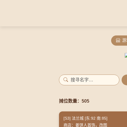
游
摊位数量：505
[S3] 法兰城 [东:92 南:85]
商店：姜饼人首饰，改图