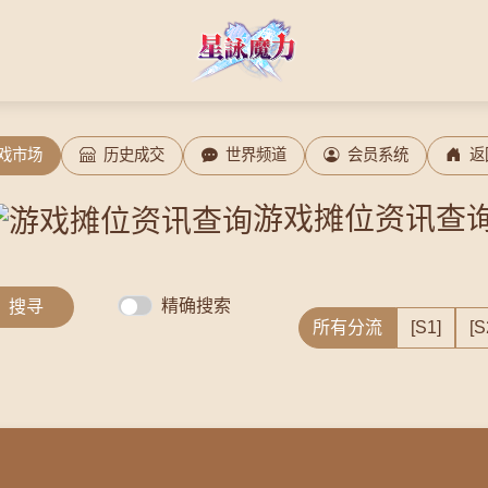
戏市场
历史成交
世界频道
会员系统
返
游戏摊位资讯查
精确搜索
搜寻
所有分流
[S1]
[S